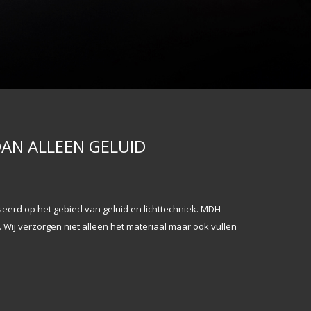
DAN ALLEEN GELUID
seerd op het gebied van geluid en lichttechniek. MDH
Wij verzorgen niet alleen het materiaal maar ook vullen