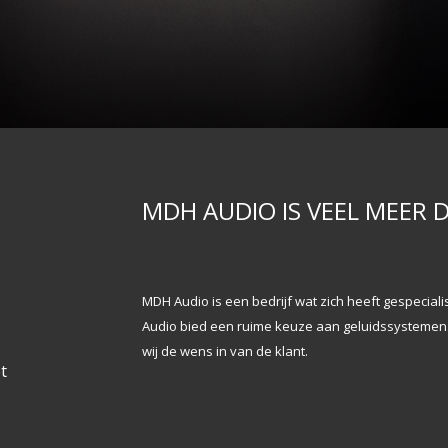
MDH AUDIO IS VEEL MEER 
Baroeg Open Air Heden
MDH Audio is een bedrijf wat zich heeft gespeciali
Baroeg Open Air is een jaarlijks festival dat
Audio bied een ruime keuze aan geluidssystemen. 
wordt georganiseerd door poppodium Baroeg.
wij de wens in van de klant.
t
Het festival kenmerkt zich door de brede,
underground programmering en ontspannen
sfeer.